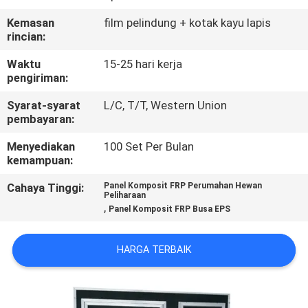
KUALITAS
Kemasan
film pelindung + kotak kayu lapis
rincian:
HUBUNGI
Waktu
15-25 hari kerja
KAMI
pengiriman:
Syarat-syarat
L/C, T/T, Western Union
BERITA
pembayaran:
Menyediakan
100 Set Per Bulan
kemampuan:
KASUS
Cahaya Tinggi:
Panel Komposit FRP Perumahan Hewan
Peliharaan
SITEMAP
,
Panel Komposit FRP Busa EPS
KEBIJAKAN
HARGA TERBAIK
PRIVASI