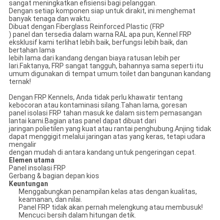
sangat meningkatkan efisiensi bagi pelanggan.
Dengan setiap komponen siap untuk dirakit, ini menghemat
banyak tenaga dan waktu.
Dibuat dengan Fiberglass Reinforced Plastic (FRP
) panel dan tersedia dalam warna RAL apa pun, Kennel FRP
eksklusif kami terlihat lebih baik, berfungsi lebih baik, dan
bertahan lama
lebih lama dari kandang dengan biaya ratusan lebih per
lari.Faktanya, FRP sangat tangguh, bahannya sama seperti itu
umum digunakan di tempat umum.toilet dan bangunan kandang
ternak!
Dengan FRP Kennels, Anda tidak perlu khawatir tentang
kebocoran atau kontaminasi silang.Tahan lama, goresan
panel isolasi FRP tahan masuk ke dalam sistem pemasangan
lantai kami.Bagian atas panel dapat dibuat dari
jaringan polietilen yang kuat atau rantai penghubung.Anjing tidak
dapat menggigit melalui jaringan atas yang keras, tetapi udara
mengalir
dengan mudah di antara kandang untuk pengeringan cepat.
Elemen utama
Panel insolasi FRP
Gerbang & bagian depan kios
Keuntungan
Menggabungkan penampilan kelas atas dengan kualitas,
keamanan, dan nilai.
Panel FRP tidak akan pernah melengkung atau membusuk!
Mencuci bersih dalam hitungan detik.