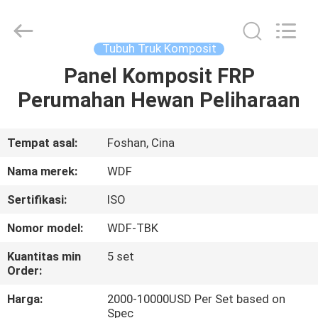
Composite
Material
Co.,
Ltd..
All
Tubuh Truk Komposit
Rights
Reserved.
Developed
Panel Komposit FRP
RUMAH
by
ECER
Perumahan Hewan Peliharaan
PRODUK
Tempat asal:
Foshan, Cina
TENTANG
Nama merek:
WDF
KAMI
Sertifikasi:
ISO
Nomor model:
WDF-TBK
TUR
PABRIK
Kuantitas min
5 set
Order:
Harga:
2000-10000USD Per Set based on
KONTROL
Spec