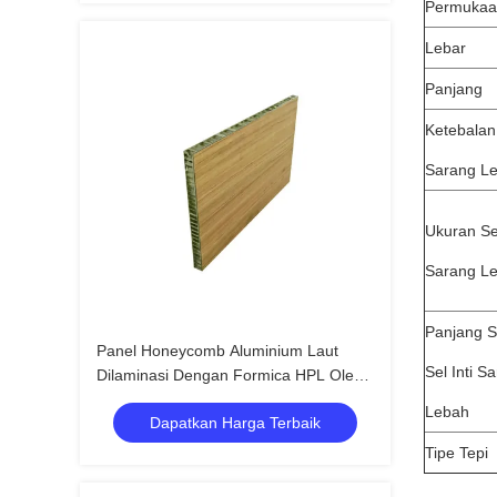
Permukaa
Lebar
Panjang
Ketebalan 
Sarang L
Ukuran Sel
Sarang L
Panjang Si
Panel Honeycomb Aluminium Laut
Sel Inti S
Dilaminasi Dengan Formica HPL Oleh
PUR Hot Melting Film
Lebah
Dapatkan Harga Terbaik
Tipe Tepi