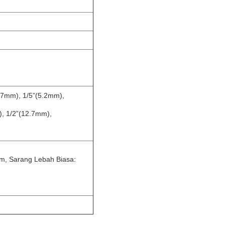
47mm), 1/5”(5.2mm),
, 1/2”(12.7mm),
m, Sarang Lebah Biasa: