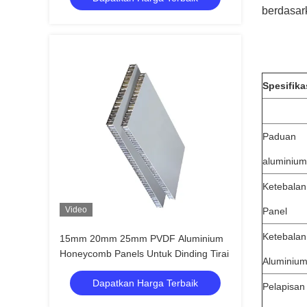
berdasar
Spesifik
Paduan
aluminium
Ketebalan
Video
Panel
Ketebalan 
15mm 20mm 25mm PVDF Aluminium
Honeycomb Panels Untuk Dinding Tirai
Aluminiu
Dapatkan Harga Terbaik
Pelapisan