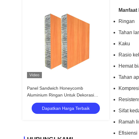
Manfaat
Ringan
Tahan la
Kaku
Rasio ke
Hemat bi
Video
Tahan ap
Panel Sandwich Honeycomb
Kompresi
Aluminium Ringan Untuk Dekorasi
Resisten
Kapal dan Pengiriman
Dapatkan Harga Terbaik
Sifat ke
Ramah l
Efisiensi