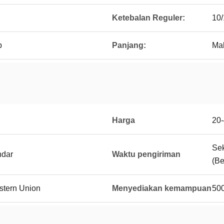
Ketebalan Reguler:
10/
b
Panjang:
Ma
Harga
20
Sek
ndar
Waktu pengiriman
(Be
estern Union
Menyediakan kemampuan
500