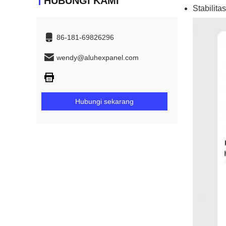
HUBUNGI KAMI
Stabilita
86-181-69826296
wendy@aluhexpanel.com
Hubungi sekarang