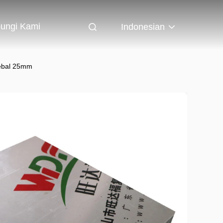
ungi Kami
Indonesian
ebal 25mm