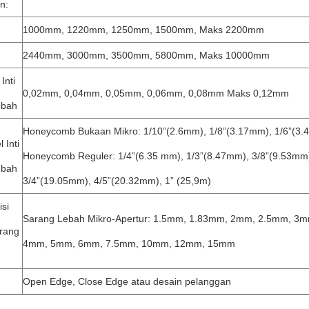
n:
1000mm, 1220mm, 1250mm, 1500mm, Maks 2200mm
2440mm, 3000mm, 3500mm, 5800mm, Maks 10000mm
Inti
0,02mm, 0,04mm, 0,05mm, 0,06mm, 0,08mm Maks 0,12mm
ebah
Honeycomb Bukaan Mikro: 1/10”(2.6mm), 1/8”(3.17mm), 1/6”(3.
 Inti
Honeycomb Reguler: 1/4”(6.35 mm), 1/3”(8.47mm), 3/8”(9.53mm)
ebah
3/4”(19.05mm), 4/5”(20.32mm), 1” (25,9m)
si
Sarang Lebah Mikro-Apertur: 1.5mm, 1.83mm, 2mm, 2.5mm, 3m
arang
4mm, 5mm, 6mm, 7.5mm, 10mm, 12mm, 15mm
Open Edge, Close Edge atau desain pelanggan