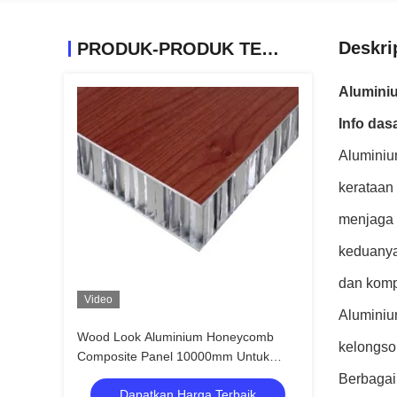
Deskri
PRODUK-PRODUK TERKAIT
Alumini
Info da
Aluminiu
kerataan
menjaga 
keduanya
dan komp
Video
Aluminium
Wood Look Aluminium Honeycomb
kelongsong
Composite Panel 10000mm Untuk
Bahan Dinding Dekorasi
Berbagai
Dapatkan Harga Terbaik