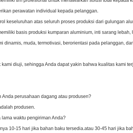
emiliki tim profesional untuk menawarkan solusi total kepada k
ikan perawatan individual kepada pelanggan.
trol keseluruhan atas seluruh proses produksi dari gulungan al
emiliki basis produksi kumparan aluminium, inti sarang lebah,
mi dinamis, muda, termotivasi, berorientasi pada pelanggan,
 kami diuji, sehingga Anda dapat yakin bahwa kualitas kami ter
h Anda perusahaan dagang atau produsen?
adalah produsen.
a lama waktu pengiriman Anda?
a 10-15 hari jika bahan baku tersedia.atau 30-45 hari jika bah