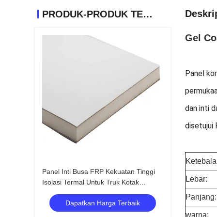
Deskri
PRODUK-PRODUK TERKAIT
Gel Co
Panel kom
permukaa
dan inti 
disetujui
Ketebala
Panel Inti Busa FRP Kekuatan Tinggi
Lebar:
Isolasi Termal Untuk Truk Kotak
Berpendingin
Panjang:
Dapatkan Harga Terbaik
warna: