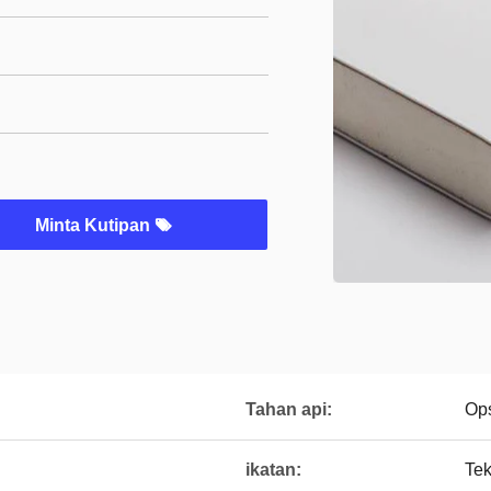
Minta Kutipan
Tahan api:
Ops
ikatan:
Te