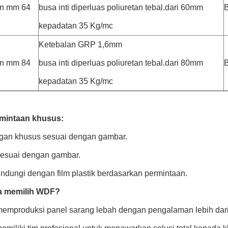
an mm 64
busa inti diperluas poliuretan tebal.dari 60mm
B
kepadatan 35 Kg/mc
Ketebalan GRP 1,6mm
an mm 84
busa inti diperluas poliuretan tebal.dari 80mm
B
kepadatan 35 Kg/mc
rmintaan khusus:
an khusus sesuai dengan gambar.
sesuai dengan gambar.
indungi dengan film plastik berdasarkan permintaan.
 memilih WDF?
memproduksi panel sarang lebah dengan pengalaman lebih dari