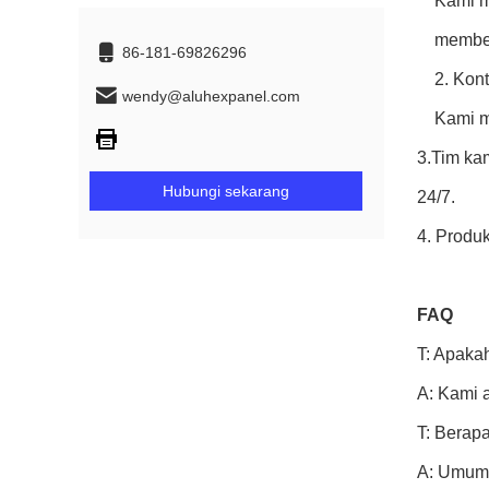
Kami m
member
86-181-69826296
2. Kon
wendy@aluhexpanel.com
Kami m
3.Tim ka
Hubungi sekarang
24/7.
4. Produk
FAQ
T: Apaka
A: Kami 
T: Berap
A: Umumny