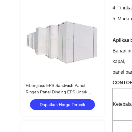
4. Tingk
5. Mudah 
Aplikasi:
Bahan int
kapal,
panel ban
CONTOH
Fiberglass EPS Sandwich Panel
Ringan Panel Dinding EPS Untuk
Inkubator
Ketebal
Dapatkan Harga Terbaik