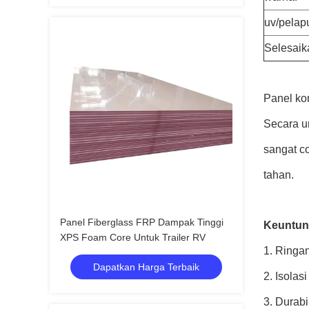
uv/pelap
Selesaik
Panel kom
Secara um
sangat c
tahan.
Panel Fiberglass FRP Dampak Tinggi
Keuntu
XPS Foam Core Untuk Trailer RV
1. Ringa
Dapatkan Harga Terbaik
2. Isolas
3. Durabi