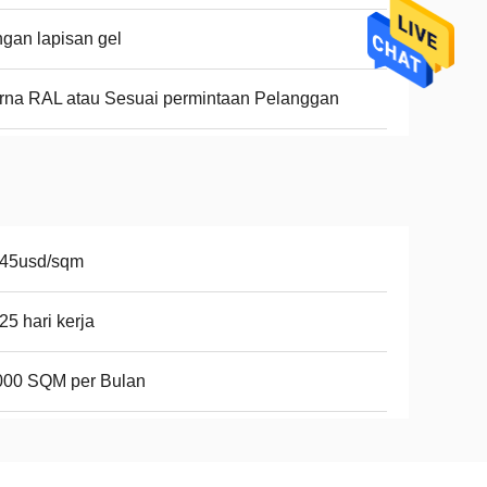
gan lapisan gel
na RAL atau Sesuai permintaan Pelanggan
-45usd/sqm
25 hari kerja
000 SQM per Bulan