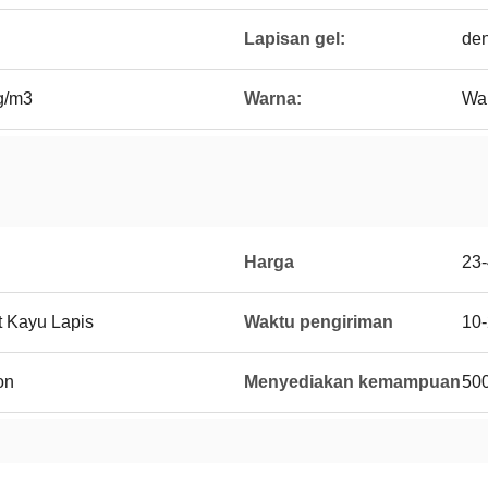
Lapisan gel:
den
g/m3
Warna:
War
Harga
23
et Kayu Lapis
Waktu pengiriman
10-
on
Menyediakan kemampuan
50