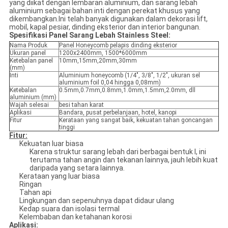
yang diikat dengan lembaran aluminium, dan sarang lebah
aluminium sebagai bahan inti dengan perekat khusus yang
dikembangkan.Ini telah banyak digunakan dalam dekorasi lift,
mobil, kapal pesiar, dinding eksterior dan interior bangunan.
Spesifikasi Panel Sarang Lebah Stainless Steel:
Nama Produk
Panel Honeycomb pelapis dinding eksterior
Ukuran panel
1200x2400mm, 1500*6000mm
Ketebalan panel
10mm,15mm,20mm,30mm
(mm)
Inti
Aluminium honeycomb (1/4", 3/8", 1/2", ukuran sel
aluminium foil 0,04 hingga 0,08mm)
Ketebalan
0.5mm,0.7mm,0.8mm,1.0mm,1.5mm,2.0mm, dll
aluminium (mm)
Wajah selesai
besi tahan karat
Aplikasi
Bandara, pusat perbelanjaan, hotel, kanopi
Fitur
Kerataan yang sangat baik, kekuatan tahan goncangan
tinggi
Fitur:
Kekuatan luar biasa
Karena struktur sarang lebah dari berbagai bentuk I, ini
terutama tahan angin dan tekanan lainnya, jauh lebih kuat
daripada yang setara lainnya.
Kerataan yang luar biasa
Ringan
Tahan api
Lingkungan dan sepenuhnya dapat didaur ulang
Kedap suara dan isolasi termal
Kelembaban dan ketahanan korosi
Aplikasi: