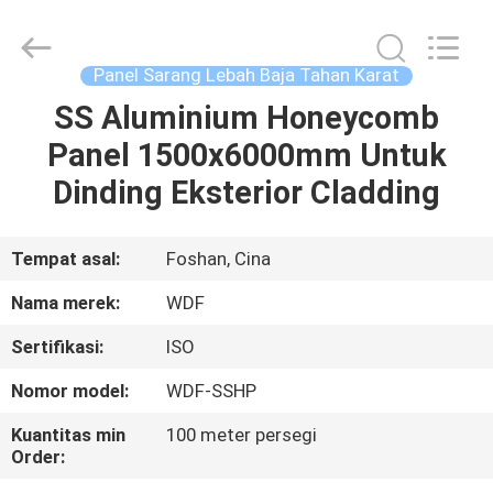
Wonderful
Composite
Material
Co.,
Ltd..
Panel Sarang Lebah Baja Tahan Karat
All
Rights
SS Aluminium Honeycomb
RUMAH
Reserved.
Developed
by
Panel 1500x6000mm Untuk
ECER
PRODUK
Dinding Eksterior Cladding
TENTANG
Tempat asal:
Foshan, Cina
KAMI
Nama merek:
WDF
Sertifikasi:
ISO
TUR
Nomor model:
WDF-SSHP
PABRIK
Kuantitas min
100 meter persegi
Order:
KONTROL