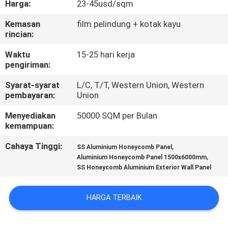
Harga:
23-45usd/sqm
KUALITAS
Kemasan
film pelindung + kotak kayu
rincian:
HUBUNGI
KAMI
Waktu
15-25 hari kerja
pengiriman:
Syarat-syarat
L/C, T/T, Western Union, Western
BERITA
pembayaran:
Union
Menyediakan
50000 SQM per Bulan
KASUS
kemampuan:
Cahaya Tinggi:
,
SS Aluminium Honeycomb Panel
SITEMAP
,
Aluminium Honeycomb Panel 1500x6000mm
SS Honeycomb Aluminium Exterior Wall Panel
KEBIJAKAN
HARGA TERBAIK
PRIVASI