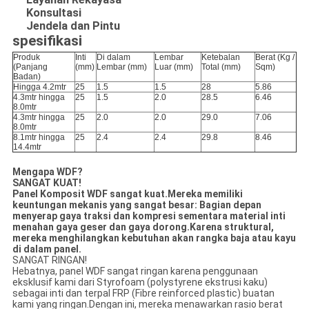
Konsultasi
Jendela dan Pintu
spesifikasi
Produk
Inti
Di dalam
Lembar
Ketebalan
Berat (Kg /
(Panjang
(mm)
Lembar (mm)
Luar (mm)
Total (mm)
Sqm)
Badan)
Hingga 4.2mtr
25
1.5
1.5
28
5.86
4.3mtr hingga
25
1.5
2.0
28.5
6.46
8.0mtr
4.3mtr hingga
25
2.0
2.0
29.0
7.06
8.0mtr
8.1mtr hingga
25
2.4
2.4
29.8
8.46
14.4mtr
Mengapa WDF?
SANGAT KUAT!
Panel Komposit WDF sangat kuat.Mereka memiliki
keuntungan mekanis yang sangat besar: Bagian depan
menyerap gaya traksi dan kompresi sementara material inti
menahan gaya geser dan gaya dorong.Karena struktural,
mereka menghilangkan kebutuhan akan rangka baja atau kayu
di dalam panel.
SANGAT RINGAN!
Hebatnya, panel WDF sangat ringan karena penggunaan
eksklusif kami dari Styrofoam (polystyrene ekstrusi kaku)
sebagai inti dan terpal FRP (Fibre reinforced plastic) buatan
kami yang ringan.Dengan ini, mereka menawarkan rasio berat