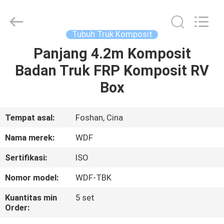
Composite
Material
Co.,
Ltd..
All
Tubuh Truk Komposit
Rights
Reserved.
Developed
Panjang 4.2m Komposit
RUMAH
by
ECER
Badan Truk FRP Komposit RV
PRODUK
Box
TENTANG
Tempat asal:
Foshan, Cina
KAMI
Nama merek:
WDF
Sertifikasi:
ISO
TUR
Nomor model:
WDF-TBK
PABRIK
Kuantitas min
5 set
Order:
KONTROL