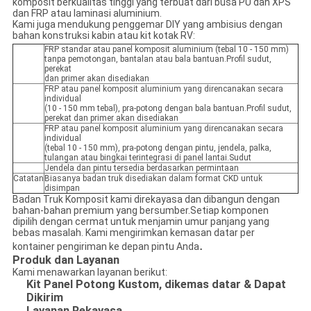
komposit berkualitas tinggi yang terbuat dari busa PU dan XPS
dan FRP atau laminasi aluminium.
Kami juga mendukung penggemar DIY yang ambisius dengan
bahan konstruksi kabin atau kit kotak RV:
FRP standar atau panel komposit aluminium (tebal 10 - 150 mm)
tanpa pemotongan, bantalan atau bala bantuan.Profil sudut,
perekat
dan primer akan disediakan
FRP atau panel komposit aluminium yang direncanakan secara
individual
(10 - 150 mm tebal), pra-potong dengan bala bantuan.Profil sudut,
perekat dan primer akan disediakan
FRP atau panel komposit aluminium yang direncanakan secara
individual
(tebal 10 - 150 mm), pra-potong dengan pintu, jendela, palka,
tulangan atau bingkai terintegrasi di panel lantai.Sudut
Jendela dan pintu tersedia berdasarkan permintaan
Catatan
Biasanya badan truk disediakan dalam format CKD untuk
disimpan
Badan Truk Komposit kami direkayasa dan dibangun dengan
bahan-bahan premium yang bersumber.Setiap komponen
dipilih dengan cermat untuk menjamin umur panjang yang
bebas masalah. Kami mengirimkan kemasan datar per
.
kontainer pengiriman ke depan pintu Anda
Produk dan Layanan
Kami menawarkan layanan berikut:
Kit Panel Potong Kustom, dikemas datar & Dapat
Dikirim
Layanan Rekayasa