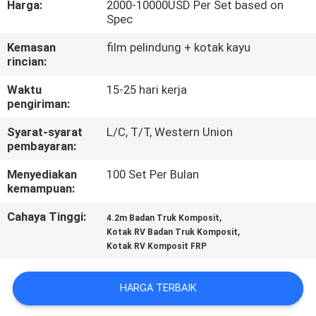
Harga:
2000-10000USD Per Set based on
KUALITAS
Spec
Kemasan
film pelindung + kotak kayu
HUBUNGI
rincian:
KAMI
Waktu
15-25 hari kerja
pengiriman:
BERITA
Syarat-syarat
L/C, T/T, Western Union
pembayaran:
KASUS
Menyediakan
100 Set Per Bulan
kemampuan:
SITEMAP
Cahaya Tinggi:
,
4.2m Badan Truk Komposit
,
Kotak RV Badan Truk Komposit
Kotak RV Komposit FRP
KEBIJAKAN
PRIVASI
HARGA TERBAIK